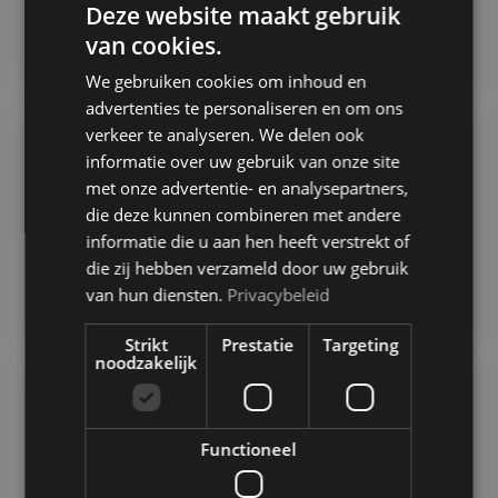
Deze website maakt gebruik
sportief@eendracht-aalst-lede.be
van cookies.
We gebruiken cookies om inhoud en
advertenties te personaliseren en om ons
verkeer te analyseren. We delen ook
informatie over uw gebruik van onze site
MEDIA & PERS
met onze advertentie- en analysepartners,
KENNETH DEMARET
die deze kunnen combineren met andere
informatie die u aan hen heeft verstrekt of
die zij hebben verzameld door uw gebruik
media@eendracht-aalst-lede.be
van hun diensten.
Privacybeleid
Strikt
Prestatie
Targeting
noodzakelijk
SECRETARIS & GC
Functioneel
ROLAND CREUTZ