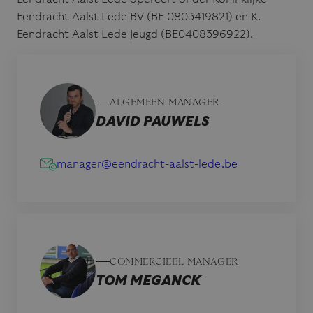
T
Eendracht Aalst Lede BV (BE 0803419821) en K.
*
Eendracht Aalst Lede Jeugd (BE0408396922).
ALGEMEEN MANAGER
DAVID PAUWELS
manager@eendracht-aalst-lede.be
COMMERCIEEL MANAGER
TOM MEGANCK