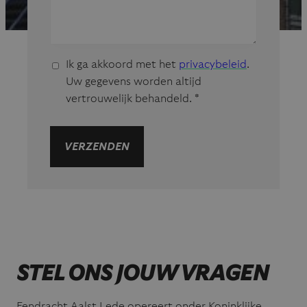
G
Ik ga akkoord met het
privacybeleid
.
D
Uw gegevens worden altijd
P
vertrouwelijk behandeld.
*
R
O
VERZENDEN
V
E
R
E
E
N
K
STEL ONS JOUW VRAGEN
O
M
S
Eendracht Aalst Lede opereert onder Koninklijke