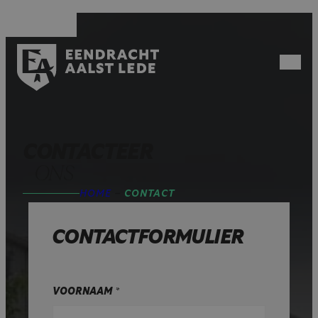
Spring
naar
inhoud
Open
menu
CONTACTEER
ONS
HOME
–
CONTACT
CONTACTFORMULIER
VOORNAAM
*