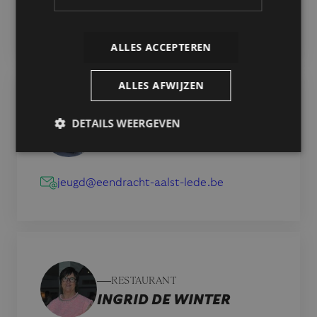
secretariaat@eendracht-aalst-lede.be
ALLES ACCEPTEREN
ALLES AFWIJZEN
JEUGDVOORZITTER
DETAILS WEERGEVEN
LUC DE CONINCK
jeugd@eendracht-aalst-lede.be
RESTAURANT
INGRID DE WINTER